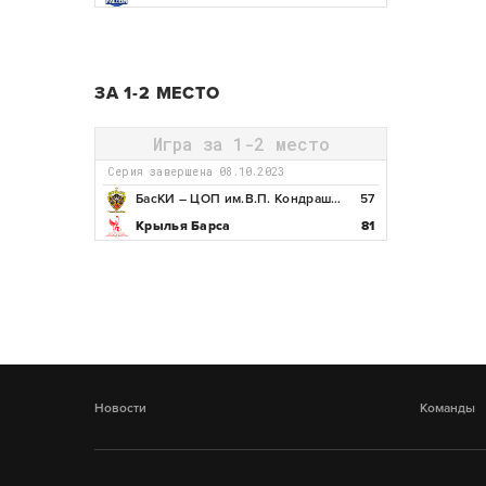
ЗА 1-2 МЕСТО
Игра за 1-2 место
Серия завершена 08.10.2023
БасКИ – ЦОП им.В.П. Кондрашина
57
Крылья Барса
81
Новости
Команды