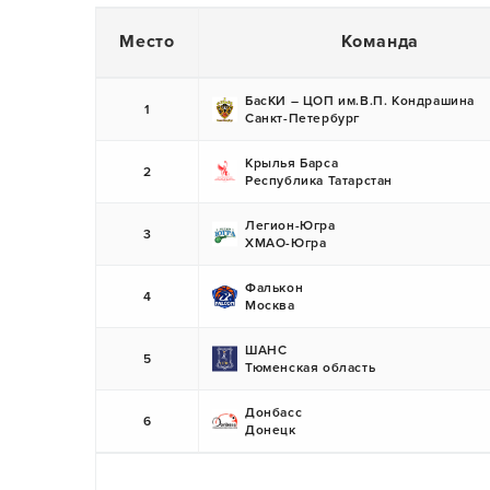
Место
Команда
БасКИ – ЦОП им.В.П. Кондрашина
1
Санкт-Петербург
Крылья Барса
2
Республика Татарстан
Легион-Югра
3
ХМАО-Югра
Фалькон
4
Москва
ШАНС
5
Тюменская область
Донбасс
6
Донецк