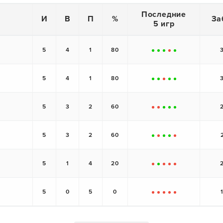
Последние
И
В
П
%
За
5 игр
5
4
1
80
+
+
+
-
+
5
4
1
80
+
+
-
+
+
5
3
2
60
-
-
+
+
+
5
3
2
60
+
-
+
+
-
5
1
4
20
-
+
-
-
-
5
0
5
0
-
-
-
-
-