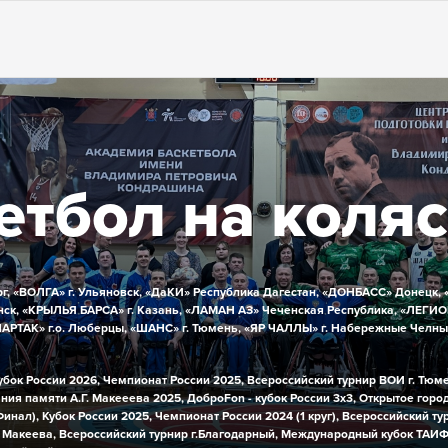
етбол на коля
г,
«ВОЛГА» г. Ульяновск,
«ДаКИ» Республика Дагестан,
«ДОНБАСС» Донецк,
ск,
«КРЫЛЬЯ БАРСА» г. Казань,
«ЛАМАН АЗ» Чеченская Республика,
«ЛЕГИО
АРТАК» г.о. Люберцы,
«ШАНС» г. Тюмень,
«ЯР ЧАЛЛЫ» г. Набережные Челны
убок России 2026,
Чемпионат России 2025,
Всероссийский турнир ВОИ г. Тюм
ния памяти А.Г. Макееева 2025,
ДоброFon - кубок России 3х3,
Открытое город
Финал),
Кубок России 2025,
Чемпионат России 2024 (1 круг),
Всероссийский ту
 Макеева,
Всероссийский турнир г.Благодарный,
Международный кубок ТАИФ