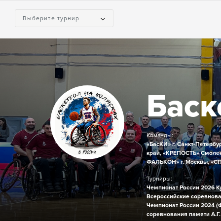
Выберите турнир
Баск
Команды:
«БасКИ» г. Санкт-Петербур
край,
«КРЕПОСТЬ» Смолен
ФАЛЬКОН» г. Москвы,
«СП
Турниры:
Чемпионат России 2026
К
Всероссийские соревнова
Чемпионат России 2024 (
соревнования памяти А.Г.