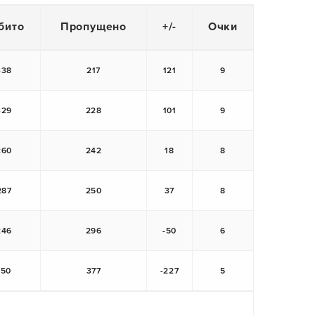
бито
Пропущено
+/-
Очки
338
217
121
9
329
228
101
9
260
242
18
8
287
250
37
8
246
296
-50
6
150
377
-227
5