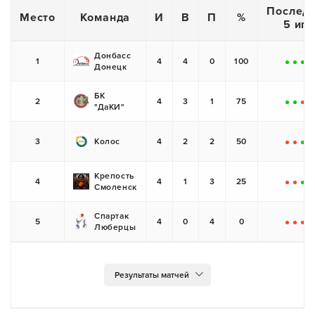
Послед
Место
Команда
И
В
П
%
5 игр
Донбасс
1
4
4
0
100
Донецк
+
+
+
+
БК
2
4
3
1
75
"ДаКИ"
+
+
-
+
3
Колос
4
2
2
50
-
-
+
+
Крепость
4
4
1
3
25
Смоленск
-
-
+
-
Спартак
5
4
0
4
0
Люберцы
-
-
-
-