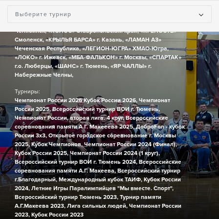
Команды:
«БасКИ» г. Санкт-Петербург,
«ВОЛГА» г. Ульяновск,
«ДаКИ»
Выберите турнир
Республика Дагестан,
«ДОНБАСС» Донецк,
«ИМПУЛЬС» г.
Челябинск,
«КОЛОС» Ставропольский край,
«КРЕПОСТЬ»
Смоленск,
«КРЫЛЬЯ БАРСА» г. Казань,
«ЛАМАН АЗ»
Чеченская Республика,
«ЛЕГИОН-ЮГРА» ХМАО-Югра,
«ЛОКО» г. Ижевск,
«МБА-ФАЛЬКОН» г. Москвы,
«СПАРТАК»
г.о. Люберцы,
«ШАНС» г. Тюмень,
«ЯР ЧАЛЛЫ» г.
Набережные Челны,
Турниры:
Чемпионат России 2026
Кубок России 2026,
Чемпионат
России 2025,
Всероссийский турнир ВОИ г. Тюмень,
Чемпионат России, вторая лига. 4 круг,
Всероссийские
соревнования памяти А.Г. Макееева 2025,
ДоброFon - кубок
России 3х3,
Открытое городское соревнование г. Москвы
2025,
Кубок Чемпионов,
Чемпионат России 2024 (Финал),
Кубок России 2025,
Чемпионат России 2024 (1 круг),
Всероссийский турнир ВОИ г. Тюмень 2024,
Всероссийские
соревнования памяти А.Г. Макеева,
Всероссийский турнир
г.Благодарный,
Международный кубок ТАИФ,
Кубок России
2024,
Летние Игры Паралимпийцев "Мы вместе. Спорт",
Всероссийский турнир Тюмень 2023,
Турнир памяти
А.Г.Макеева 2023,
Лига сильных людей,
Чемпионат России
2023,
Кубок России 2023