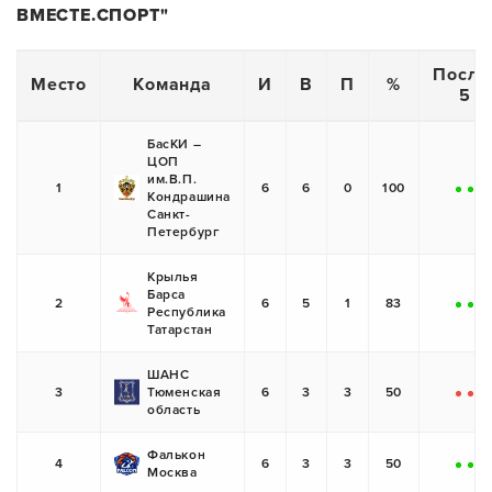
ВМЕСТЕ.СПОРТ"
После
Место
Команда
И
В
П
%
5 и
БасКИ –
ЦОП
им.В.П.
1
6
6
0
100
Кондрашина
+
+
+
Санкт-
Петербург
Крылья
Барса
2
6
5
1
83
Республика
+
+
+
Татарстан
ШАНС
3
Тюменская
6
3
3
50
-
-
-
область
Фалькон
4
6
3
3
50
Москва
+
+
-