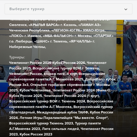
Команды:
«БасКИ» г. Санкт-Петербург,
«ВОЛГА» г. Ульяновск,
«ДаКИ»
Выберите турнир
Республика Дагестан,
«ДОНБАСС» Донецк,
«ИМПУЛЬС» г.
Челябинск,
«КОЛОС» Ставропольский край,
«КРЕПОСТЬ»
Смоленск,
«КРЫЛЬЯ БАРСА» г. Казань,
«ЛАМАН АЗ»
Чеченская Республика,
«ЛЕГИОН-ЮГРА» ХМАО-Югра,
«ЛОКО» г. Ижевск,
«МБА-ФАЛЬКОН» г. Москвы,
«СПАРТАК»
г.о. Люберцы,
«ШАНС» г. Тюмень,
«ЯР ЧАЛЛЫ» г.
Набережные Челны,
Турниры:
Чемпионат России 2026
Кубок России 2026,
Чемпионат
России 2025,
Всероссийский турнир ВОИ г. Тюмень,
Чемпионат России, вторая лига. 4 круг,
Всероссийские
соревнования памяти А.Г. Макееева 2025,
ДоброFon - кубок
России 3х3,
Открытое городское соревнование г. Москвы
2025,
Кубок Чемпионов,
Чемпионат России 2024 (Финал),
Кубок России 2025,
Чемпионат России 2024 (1 круг),
Всероссийский турнир ВОИ г. Тюмень 2024,
Всероссийские
соревнования памяти А.Г. Макеева,
Всероссийский турнир
г.Благодарный,
Международный кубок ТАИФ,
Кубок России
2024,
Летние Игры Паралимпийцев "Мы вместе. Спорт",
Всероссийский турнир Тюмень 2023,
Турнир памяти
А.Г.Макеева 2023,
Лига сильных людей,
Чемпионат России
2023,
Кубок России 2023