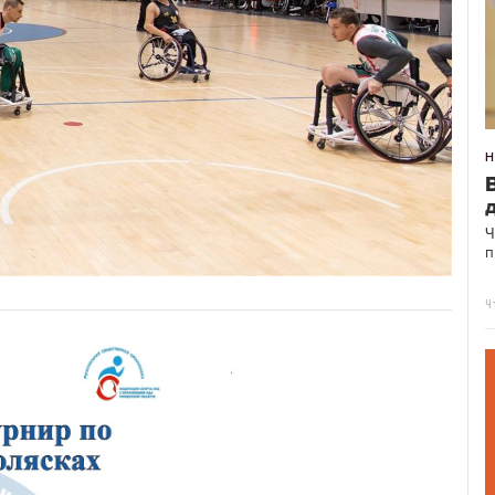
Ч
п
Ч