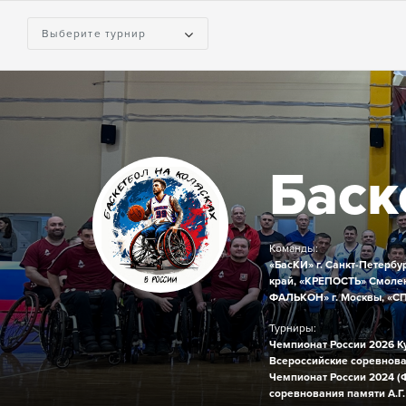
Выберите турнир
Баск
Команды:
«БасКИ» г. Санкт-Петербур
край,
«КРЕПОСТЬ» Смолен
ФАЛЬКОН» г. Москвы,
«СП
Турниры:
Чемпионат России 2026
К
Всероссийские соревнова
Чемпионат России 2024 (
соревнования памяти А.Г.