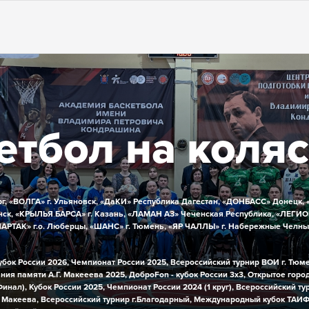
етбол на коля
г,
«ВОЛГА» г. Ульяновск,
«ДаКИ» Республика Дагестан,
«ДОНБАСС» Донецк,
ск,
«КРЫЛЬЯ БАРСА» г. Казань,
«ЛАМАН АЗ» Чеченская Республика,
«ЛЕГИО
АРТАК» г.о. Люберцы,
«ШАНС» г. Тюмень,
«ЯР ЧАЛЛЫ» г. Набережные Челны
убок России 2026,
Чемпионат России 2025,
Всероссийский турнир ВОИ г. Тюм
ния памяти А.Г. Макееева 2025,
ДоброFon - кубок России 3х3,
Открытое город
Финал),
Кубок России 2025,
Чемпионат России 2024 (1 круг),
Всероссийский ту
 Макеева,
Всероссийский турнир г.Благодарный,
Международный кубок ТАИФ