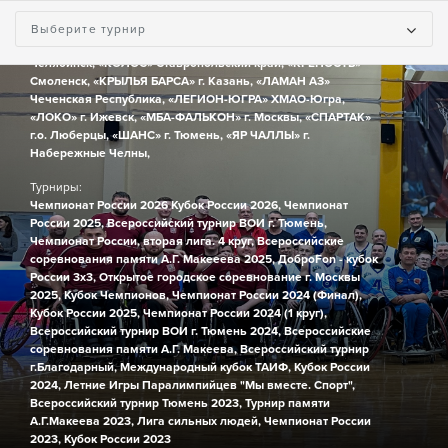
Команды:
«БасКИ» г. Санкт-Петербург,
«ВОЛГА» г. Ульяновск,
«ДаКИ»
Выберите турнир
Республика Дагестан,
«ДОНБАСС» Донецк,
«ИМПУЛЬС» г.
Челябинск,
«КОЛОС» Ставропольский край,
«КРЕПОСТЬ»
Смоленск,
«КРЫЛЬЯ БАРСА» г. Казань,
«ЛАМАН АЗ»
Чеченская Республика,
«ЛЕГИОН-ЮГРА» ХМАО-Югра,
«ЛОКО» г. Ижевск,
«МБА-ФАЛЬКОН» г. Москвы,
«СПАРТАК»
г.о. Люберцы,
«ШАНС» г. Тюмень,
«ЯР ЧАЛЛЫ» г.
Набережные Челны,
Турниры:
Чемпионат России 2026
Кубок России 2026,
Чемпионат
России 2025,
Всероссийский турнир ВОИ г. Тюмень,
Чемпионат России, вторая лига. 4 круг,
Всероссийские
соревнования памяти А.Г. Макееева 2025,
ДоброFon - кубок
России 3х3,
Открытое городское соревнование г. Москвы
2025,
Кубок Чемпионов,
Чемпионат России 2024 (Финал),
Кубок России 2025,
Чемпионат России 2024 (1 круг),
Всероссийский турнир ВОИ г. Тюмень 2024,
Всероссийские
соревнования памяти А.Г. Макеева,
Всероссийский турнир
г.Благодарный,
Международный кубок ТАИФ,
Кубок России
2024,
Летние Игры Паралимпийцев "Мы вместе. Спорт",
Всероссийский турнир Тюмень 2023,
Турнир памяти
А.Г.Макеева 2023,
Лига сильных людей,
Чемпионат России
2023,
Кубок России 2023